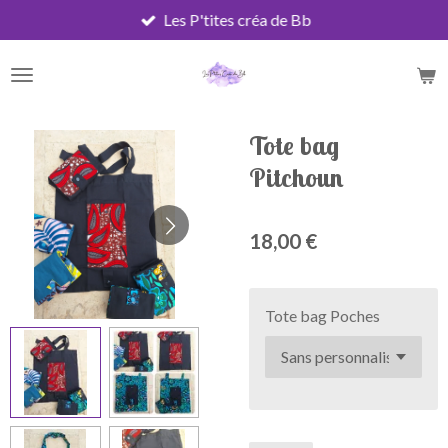
Les P'tites créa de Bb
Passer
au
contenu
principal
Tote bag
Pitchoun
18,00 €
Tote bag Poches