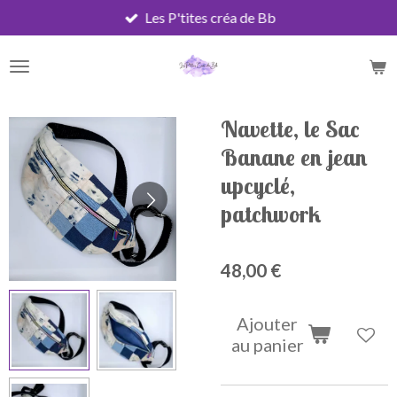
Les P'tites créa de Bb
Passer
au
contenu
principal
Navette, le Sac
Banane en jean
upcyclé,
patchwork
48,00 €
Ajouter
au panier