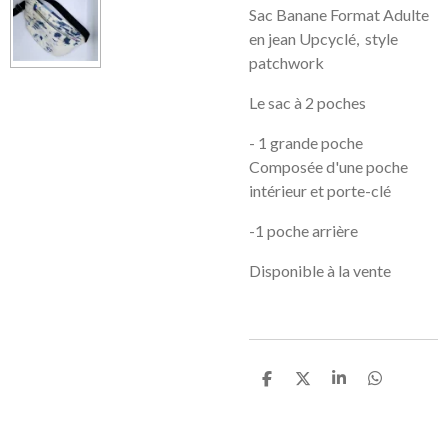
Sac Banane Format Adulte
en jean Upcyclé, style
patchwork
Le sac à 2 poches
- 1 grande poche
Composée d'une poche
intérieur et porte-clé
-1 poche arrière
Disponible à la vente
P
P
P
P
a
a
a
a
r
r
r
r
t
t
t
t