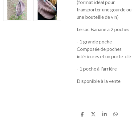
(format idéal pour
transporter une gourde ou
une bouteille de vin)
Le sac Banane a 2 poches
- 1 grande poche
Composée de poches
intérieures et un porte-clé
- 1 poche à l'arrière
Disponible à la vente
P
P
P
P
a
a
a
a
r
r
r
r
t
t
t
t
a
a
a
a