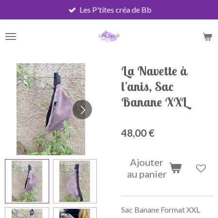
Les P'tites créa de Bb
Passer
au
contenu
principal
La Navette à
l'anis, Sac
Banane XXL
48,00 €
Ajouter
au panier
Sac Banane Format XXL