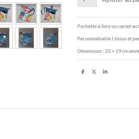
Pochette à livre ou carnet au
Personnalisable ( tissus et pe
Dimensions : 22 × 19 cm env
P
P
P
a
a
a
r
r
r
t
t
t
a
a
a
g
g
g
e
e
e
r
r
r