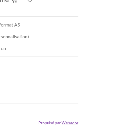
 format A5
rsonnalisation)
iron
Propulsé par
Webador