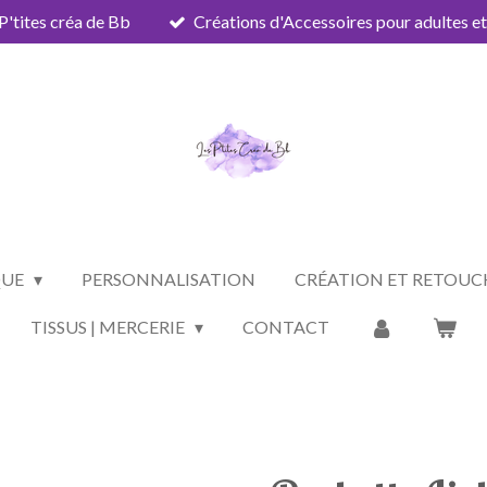
P'tites créa de Bb
Créations d'Accessoires pour adultes et
QUE
PERSONNALISATION
CRÉATION ET RETOUC
TISSUS | MERCERIE
CONTACT