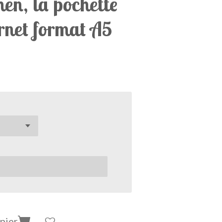
hen, la pochette
arnet format A5
nier