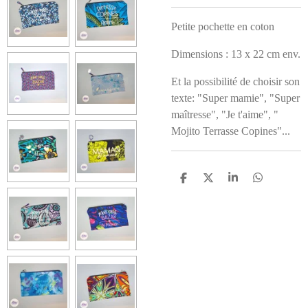
Petite pochette en coton
Dimensions : 13 x 22 cm env.
Et la possibilité de choisir son
texte: "Super mamie", "Super
maîtresse", "Je t'aime", "
Mojito Terrasse Copines"...
P
P
P
P
a
a
a
a
r
r
r
r
t
t
t
t
a
a
a
a
g
g
g
g
e
e
e
e
r
r
r
r