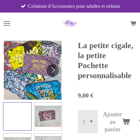
Créations d'Accessoires pour adultes et enfants
Passer
au
contenu
principal
La petite cigale,
la petite
Pochette
personnalisable
9,00 €
Ajouter
au
panier