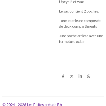
Upcyclé et wax
Le sac contient 2 poches:
- une intérieure composée
de deux compartiments
-une poche arrière avec une
fermeture eclair
P
P
P
P
a
a
a
a
r
r
r
r
t
t
t
t
a
a
a
a
g
g
g
g
e
e
e
e
r
r
r
r
© 2024 - 2026 Les P'tites créa de Bb