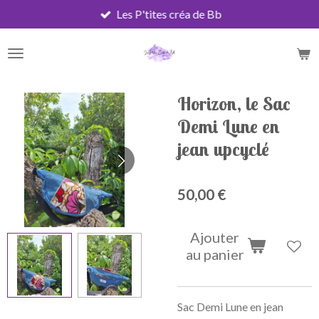
Les P'tites créa de Bb
Passer
au
contenu
principal
Horizon, le Sac
Demi Lune en
jean upcyclé
50,00 €
Ajouter
au panier
Sac Demi Lune en jean